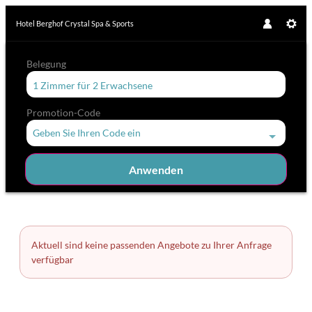
Hotel Berghof Crystal Spa & Sports
Belegung
1 Zimmer
für
2 Erwachsene
Promotion-Code
Geben Sie Ihren Code ein
Anwenden
Zimmerdetails
Aktuell sind keine passenden Angebote zu Ihrer Anfrage
verfügbar