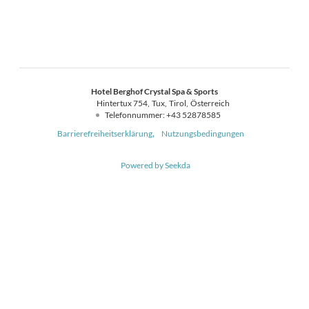
Hotel Berghof Crystal Spa & Sports
Hintertux 754
Tux
Tirol
Österreich
Telefonnummer
:
+43 52878585
Barrierefreiheitserklärung
Nutzungsbedingungen
Powered by Seekda
Hotel Berghof Crystal Spa & Sports - Hotel Berghof Crystal Spa & Sport