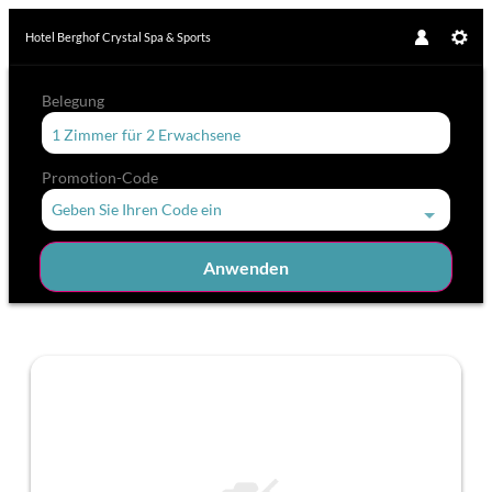
Hotel Berghof Crystal Spa & Sports
Belegung
1 Zimmer
für
2 Erwachsene
Promotion-Code
Geben Sie Ihren Code ein
Anwenden
Unsere Angebote im Zimmer "Fami