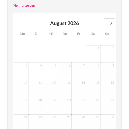
Materialien und alpinem Stil entsteht ein behagliches
Mehr anzeigen
Ambiente, in dem Sie sich von Beginn an wohl fühlen
werden. Das Appartement verfügt über einen gemütlichen
und großzügigen Wohnbereich, kombiniert mit einem
August 2026
Schlafbereich. Über eine Verbindungstür gelangen Sie in
ein separates Doppelzimmer, das gerne als Kinderzimmer
Mo
Di
Mi
Do
Fr
Sa
So
genutzt werden kann.
1
2
3
4
5
6
7
8
9
10
11
12
13
14
15
16
17
18
19
20
21
22
23
24
25
26
27
28
29
30