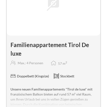
Familienappartement Tirol De
luxe
2
Max.: 4 Personen
57
m
Doppelbett (Kingsize)
Stockbett
Unsere neuen Familienappartements "Tirol de luxe" mit
französischem Balkon bieten auf rund 57 m² viel Raum,
um Ihren Urlaub bei uns in vollen Zügen genießen zu
können. Durch die Kombination von heimischen