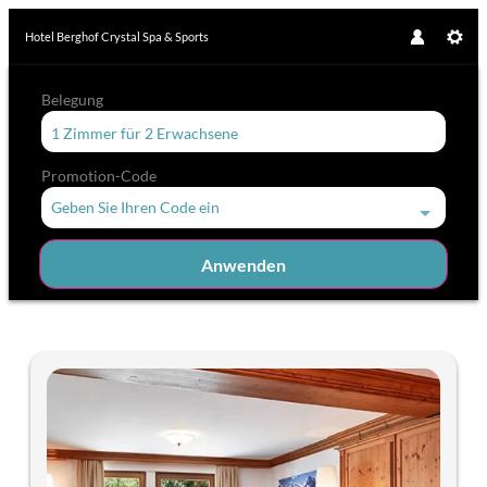
Hotel Berghof Crystal Spa & Sports
Belegung
1 Zimmer
für
2 Erwachsene
Promotion-Code
Geben Sie Ihren Code ein
Anwenden
Unsere Angebote im Zimmer "Do