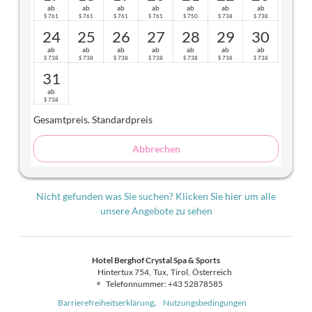
ab
ab
ab
ab
ab
ab
ab
761
761
761
761
750
738
738
$
$
$
$
$
$
$
24
25
26
27
28
29
30
ab
ab
ab
ab
ab
ab
ab
738
738
738
738
738
738
738
$
$
$
$
$
$
$
31
ab
738
$
Gesamtpreis
. Standardpreis
Abbrechen
Nicht gefunden was Sie suchen? Klicken Sie hier um alle
unsere Angebote zu sehen
Hotel Berghof Crystal Spa & Sports
Hintertux 754
Tux
Tirol
Österreich
Telefonnummer
:
+43 52878585
Barrierefreiheitserklärung
Nutzungsbedingungen