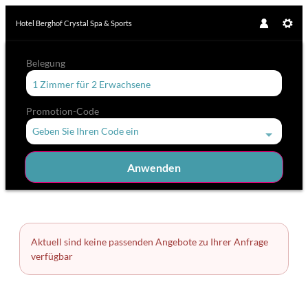
Hotel Berghof Crystal Spa & Sports
Belegung
1 Zimmer
für
2 Erwachsene
Promotion-Code
Geben Sie Ihren Code ein
Anwenden
Zimmerdetails
Aktuell sind keine passenden Angebote zu Ihrer Anfrage
verfügbar