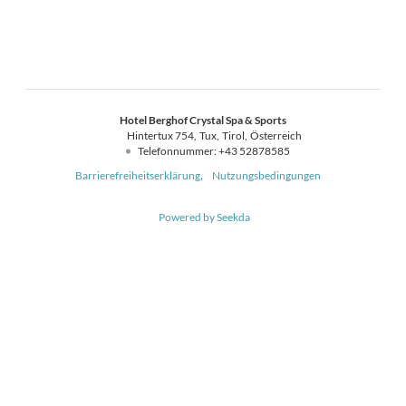
Hotel Berghof Crystal Spa & Sports
Hintertux 754
Tux
Tirol
Österreich
Telefonnummer
:
+43 52878585
Barrierefreiheitserklärung
Nutzungsbedingungen
Powered by Seekda
Hotel Berghof Crystal Spa & Sports - Hotel Berghof Crystal Spa & Sport