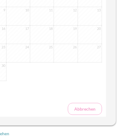
CHF
Schweizer Franken
9
10
11
12
13
CLF
Chilenische Rechnungseinheit (UF)
$
Chilenischer Peso
¥
16
17
18
19
20
Chinesischer Renminbi
$
Kolumbianischer Peso
₡
23
24
25
26
27
Costaricanischer Colón
$
Kubanischer konvertibler Peso
₱
30
Kubanischer Peso
$
Kapverdische Escudo
Kč
Tschechische Krone
Fdj
Dschibutischer Franken
kr
Dänische Krone
RD$
Abbrechen
Dominikanischer Peso
دج
Algerischer Dinar
£
Ägyptisches Pfund
Nfk
sehen
Eritreischer Nakfa