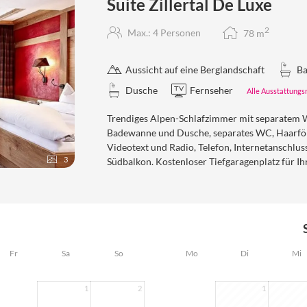
Suite Zillertal De Luxe
2
Max.: 4 Personen
78
m
Aussicht auf eine Berglandschaft
Ba
Dusche
Fernseher
Alle Ausstattung
Trendiges Alpen-Schlafzimmer mit separatem 
Badewanne und Dusche, separates WC, Haarföhn
Videotext und Radio, Telefon, Internetanschlus
3
Südbalkon. Kostenloser Tiefgaragenplatz für Ih
Fr
Sa
So
Mo
Di
Mi
1
2
1