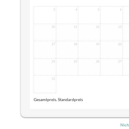
3
4
5
6
10
11
12
13
17
18
19
20
24
25
26
27
31
Gesamtpreis
. Standardpreis
Nich