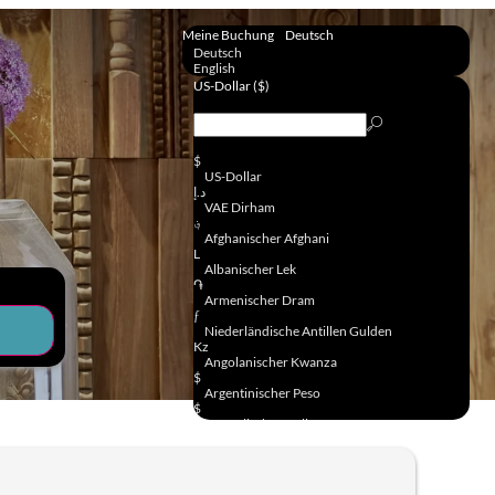
Meine Buchung
Deutsch
Deutsch
English
US-Dollar ($)
$
US-Dollar
د.إ
VAE Dirham
؋
Afghanischer Afghani
L
Albanischer Lek
֏
Armenischer Dram
ƒ
Niederländische Antillen Gulden
Kz
Angolanischer Kwanza
$
Argentinischer Peso
$
Australischer Dollar
ƒ
Arubanischer Florin
₼
Aserbaidschan Manat