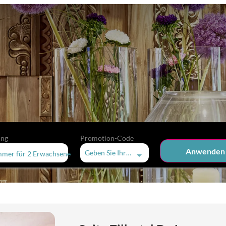
ung
Promotion-Code
Anwenden
Geben Sie Ihren Code ein
mmer
für
2 Erwachsene
ite Zillertal De Luxe"