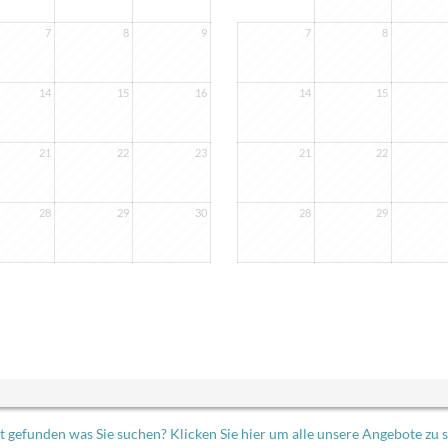
7
8
9
7
8
14
15
16
14
15
21
22
23
21
22
28
29
30
28
29
t gefunden was Sie suchen? Klicken Sie hier um alle unsere Angebote zu 